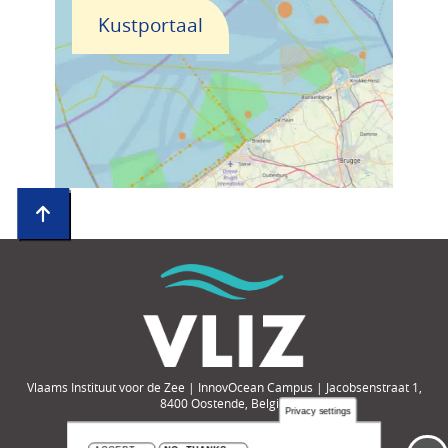
Kustportaal
Vlaams Instituut voor de Zee | InnovOcean Campus | Jacobsenstraat 1,
8400 Oostende, België
Privacy settings
Tel.: +32-(0)59-33 60 00 | e-mail: compendium@vliz.be