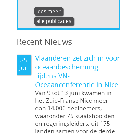
lees meer
alle publicaties
Recent Nieuws
Vlaanderen zet zich in voor
25
oceaanbescherming
Jun
tijdens VN-
Oceaanconferentie in Nice
Van 9 tot 13 juni kwamen in
het Zuid-Franse Nice meer
dan 14.000 deelnemers,
waaronder 75 staatshoofden
en regeringsleiders, uit 175
landen samen voor de derde
Coudenys, H.; Barbery,
Coudenys, H.; Traen, S.;
Coudenys, H.; Traen, S.;
Coudenys, H.; Traen, S.;