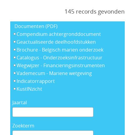
145 records gevonden
Documenten (PDF)
Compendium achtergronddocument
Geactualiseerde deelhoofdstukken
Brochure - Belgisch marien onderzoek
Catalogus - Onderzoeksinfrastructuur
Wegwijzer - Financieringsinstrumenten
Vademecum - Mariene wetgeving
Indicatorrapport
KustINzicht
Jaartal
Zoekterm