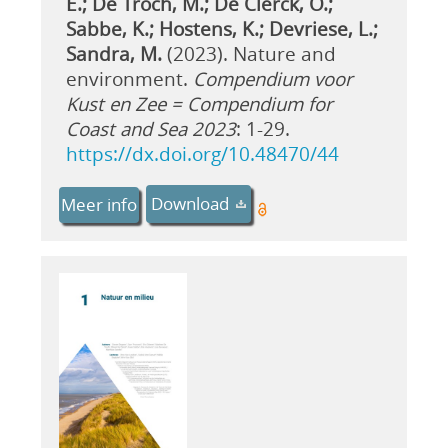
E.; De Troch, M.; De Clerck, O.;
Sabbe, K.; Hostens, K.; Devriese, L.;
Sandra, M.
(2023). Nature and
environment.
Compendium voor
Kust en Zee = Compendium for
Coast and Sea 2023
: 1-29.
https://dx.doi.org/10.48470/44
Download
Meer info