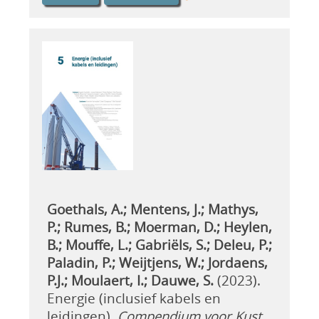
Goethals, A.; Mentens, J.; Mathys,
P.; Rumes, B.; Moerman, D.; Heylen,
B.; Mouffe, L.; Gabriëls, S.; Deleu, P.;
Paladin, P.; Weijtjens, W.; Jordaens,
P.J.; Moulaert, I.; Dauwe, S.
(2023).
Energie (inclusief kabels en
leidingen).
Compendium voor Kust