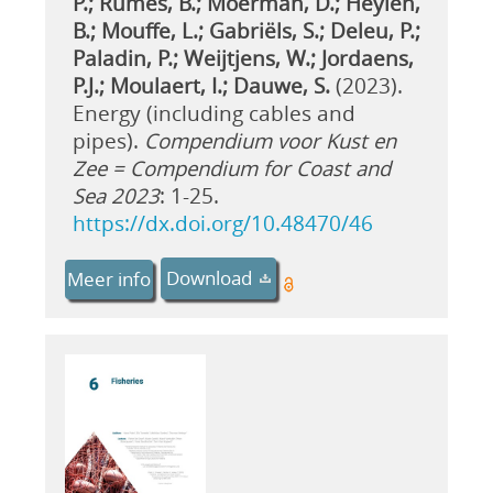
P.; Rumes, B.; Moerman, D.; Heylen,
B.; Mouffe, L.; Gabriëls, S.; Deleu, P.;
Paladin, P.; Weijtjens, W.; Jordaens,
P.J.; Moulaert, I.; Dauwe, S.
(2023).
Energy (including cables and
pipes).
Compendium voor Kust en
Zee = Compendium for Coast and
Sea 2023
: 1-25.
https://dx.doi.org/10.48470/46
Download
Meer info