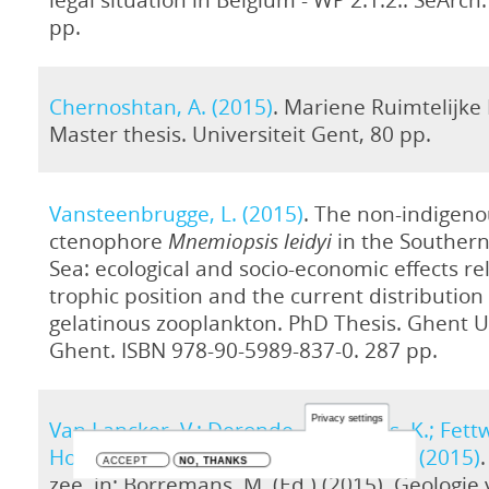
pp.
Chernoshtan, A. (2015)
. Mariene Ruimtelijke 
Master thesis. Universiteit Gent, 80 pp.
Vansteenbrugge, L. (2015)
. The non-indigeno
ctenophore
Mnemiopsis leidyi
in the Southern
Sea: ecological and socio-economic effects rel
trophic position and the current distribution 
gelatinous zooplankton. PhD Thesis. Ghent Un
Ghent. ISBN 978-90-5989-837-0. 287 pp.
Privacy settings
Van Lancker, V.; Deronde, B.; De Vos, K.; Fettw
Houthuys, R.; Martens, C.; Mathys, M. (2015)
ACCEPT
NO, THANKS
zee, in: Borremans, M. (Ed.) (2015). Geologie