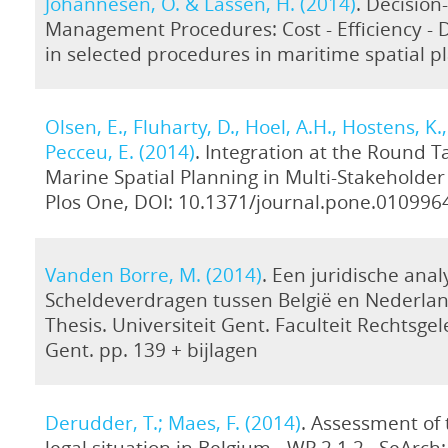
Johannesen, O. & Lassen, H. (2014)
. Decisio
Management Procedures: Cost - Efficiency -
in selected procedures in maritime spatial p
Olsen, E., Fluharty, D., Hoel, A.H., Hostens, K.,
Pecceu, E. (2014)
. Integration at the Round T
Marine Spatial Planning in Multi-Stakeholder 
Plos One, DOI: 10.1371/journal.pone.010996
Vanden Borre, M. (2014)
. Een juridische ana
Scheldeverdragen tussen België en Nederla
Thesis. Universiteit Gent. Faculteit Rechtsge
Gent. pp. 139 + bijlagen
Derudder, T.; Maes, F. (2014)
. Assessment of 
legal situation in Belgium - WP 2.1.2.. SeArch: [