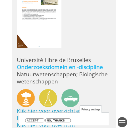
Université Libre de Bruxelles
Onderzoeksdomein en -discipline
Natuurwetenschappen; Biologische
wetenschappen
Klik hier voor overzichtsrecord in
Privacy settings
IMIS
ACCEPT
NO, THANKS
Klik hier voor overzicht