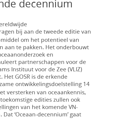
ende decennium
ereldwijde
ragen bij aan de tweede editie van
pmiddel om het potentieel van
en aan te pakken. Het onderbouwt
n oceaanonderzoek en
muleert partnerschappen voor de
ms Instituut voor de Zee (VLIZ)
nt. Het GOSR is de erkende
ame ontwikkelingsdoelstelling 14
het versterken van oceaankennis,
oekomstige edities zullen ook
tellingen van het komende VN-
. Dat ‘Oceaan-decennium’ gaat