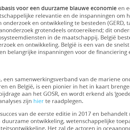
sbasis voor een duurzame blauwe economie
en e
chappelijke relevantie en de inspanningen om h
n onderzoek en ontwikkeling te besteden (GERD, 
ceaanonderzoek grotendeels ontoereikend; dit onde
ysteemdiensten in de maatschappij. België beste
rzoek en ontwikkeling. België is een van de snel
en belangrijke inspanningen voor de financiering 
, een samenwerkingsverband van de mariene on
n en België, is een pionier in het in kaart bren
ijdrage aan het GOSR, en wordt erkend als ‘goede
 analyses zijn
hier
te raadplegen.
succes van de eerste editie in 2017 en behandel
 duurzame ontwikkeling, wetenschappelijke toepa
teitsontwikkeling. Het zal de actoren in oceaano