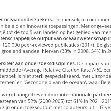
r oceaanonderzoekers.
De menselijke component 
 in beleid en innovatie toepassingen. Met ongeve
ië tot de top 5 van landen op het gebied van mens
etenschappelijke output van oceaanwetenschap i
r 120.000 peer-reviewed publicaties (2017). Belgis
en groeiend aandeel hiervan (33% in 2008, 54% in 
rsiteit aan onderzoeksdisciplines.
De impact van 
iddelde (Average Relative Citation Rate ARC, een 
derzoek is niet sterk gespecialiseerd, met uitzond
temen’ en ‘Gezondheid van de oceaan’, waar Belg
 wordt aangedreven door internationale partne
gestegen van 52% (2000-2005) tot 61% in 2021-2017
zijn onderzoeksoutput met co-auteurs uit 137 ver