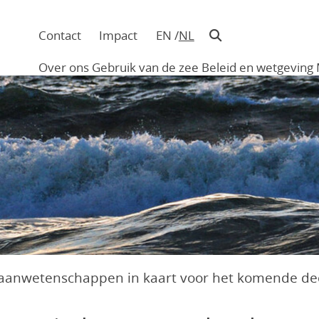
Contact
Impact
EN
NL
Navigatie
in
Over ons
Gebruik van de zee
Beleid en wetgeving
hoofding
Main
navigation
aanwetenschappen in kaart voor het komende d