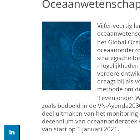
Oceaanwetenschapp
Vijfenveertig 
oceaanwetensch
het Global Oce
oceaanonderzoe
strategische b
mogelijkheden 
verdere ontwikk
draagt bij als 
methode om de 
'Leven onder W
zoals bedoeld in de VN-Agenda2030
deel uitmaken van het monitoring-
decennium van oceaanonderzoek vo
van start op 1 januari 2021.