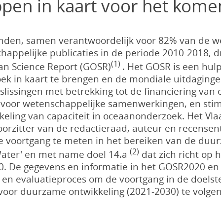
en in kaart voor het kom
landen, samen verantwoordelijk voor 82% van de w
appelijke publicaties in de periode 2010-2018, d
(1)
an Science Report (GOSR)
. Het GOSR is een hul
k in kaart te brengen en de mondiale uitdaging
eslissingen met betrekking tot de financiering va
voor wetenschappelijke samenwerkingen, en sti
eling van capaciteit in oceaanonderzoek. Het Vlaa
voorzitter van de redactieraad, auteur en recense
voortgang te meten in het bereiken van de duurz
(2)
ater' en met name doel 14.a
dat zich richt op 
. De gegevens en informatie in het GOSR2020 en t
 en evaluatieproces om de voortgang in de doels
or duurzame ontwikkeling (2021-2030) te volgen