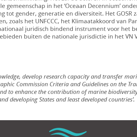
ale gemeenschap in het ‘Oceaan Decennium’ ond
 tot gender, generatie en diversiteit. Het GOSR z
n, zoals het UNFCCC, het Klimaatakkoord van Pari
ternationaal juridisch bindend instrument voor he
gebieden buiten de nationale jurisdictie in het VN
knowledge, develop research capacity and transfer mar
phic Commission Criteria and Guidelines on the Tran
nd to enhance the contribution of marine biodiversit
land developing States and least developed countries’.