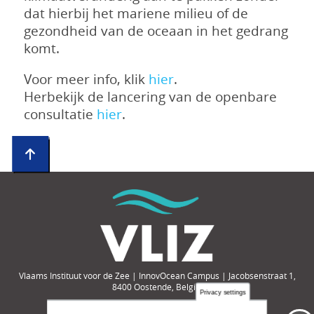
dat hierbij het mariene milieu of de
gezondheid van de oceaan in het gedrang
komt.
Voor meer info, klik
hier
.
Herbekijk de lancering van de openbare
consultatie
hier
.
Vlaams Instituut voor de Zee | InnovOcean Campus | Jacobsenstraat 1,
8400 Oostende, België
Privacy settings
Tel.: +32-(0)59-33 60 00 | e-mail: compendium@vliz.be