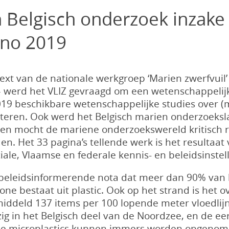
n Belgisch onderzoek inzake
nno 2019
ext van de nationale werkgroep ‘Marien zwerfvuil’
– werd het VLIZ gevraagd om een wetenschappeli
19 beschikbare wetenschappelijke studies over (m
ateren. Ook werd het Belgisch marien onderzoeks
 en mocht de mariene onderzoekswereld kritisch r
n. Het 33 pagina’s tellende werk is het resulta
iale, Vlaamse en federale kennis- en beleidsinstel
de beleidsinformerende nota dat meer dan 90% van
one bestaat uit plastic. Ook op het strand is het o
iddeld 137 items per 100 lopende meter vloedlijn.
ig in het Belgisch deel van de Noordzee, en de ee
eze microplastics kunnen immers worden opgenom