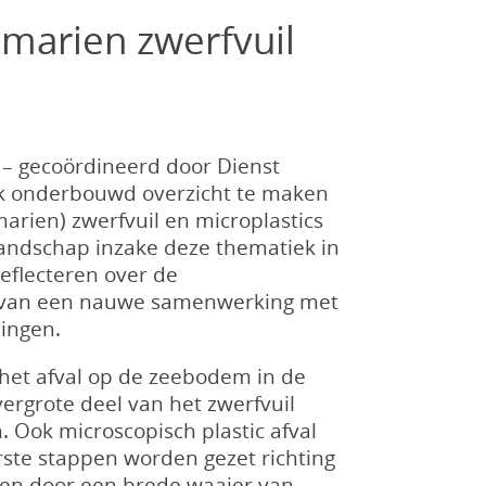
 marien zwerfvuil
 – gecoördineerd door Dienst
jk onderbouwd overzicht te maken
arien) zwerfvuil en microplastics
landschap inzake deze thematiek in
eflecteren over de
at van een nauwe samenwerking met
lingen.
 het afval op de zeebodem in de
vergrote deel van het zwerfvuil
 Ook microscopisch plastic afval
rste stappen worden gezet richting
en door een brede waaier van