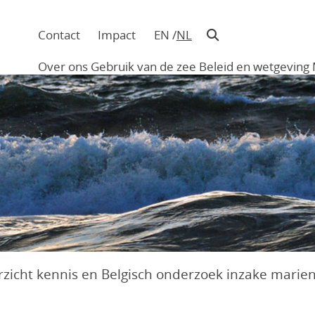
Contact
Impact
EN
NL
Navigatie
in
Over ons
Gebruik van de zee
Beleid en wetgeving
hoofding
Main
navigation
zicht kennis en Belgisch onderzoek inzake marien