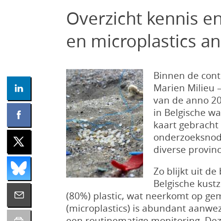
Overzicht kennis e
en microplastics a
Binnen de cont
Marien Milieu 
van de anno 20
in Belgische w
kaart gebracht
onderzoeksnode
diverse provinc
Zo blijkt uit 
Belgische kustz
(80%) plastic, wat neerkomt op gem
(microplastics) is abundant aanwez
een routinematige monitoring. D