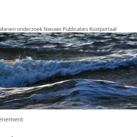
Marien onderzoek
Nieuws
Publicaties
Kustportaal
Menu
venement