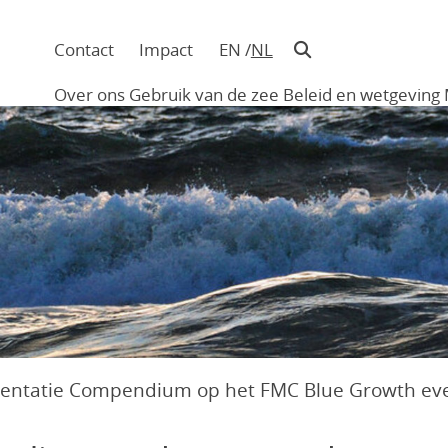
Contact
Impact
EN
NL
Navigatie
in
Over ons
Gebruik van de zee
Beleid en wetgeving
hoofding
Main
navigation
sentatie Compendium op het FMC Blue Growth e