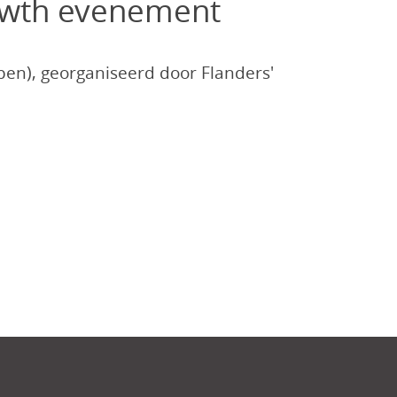
owth evenement
en), georganiseerd door Flanders'