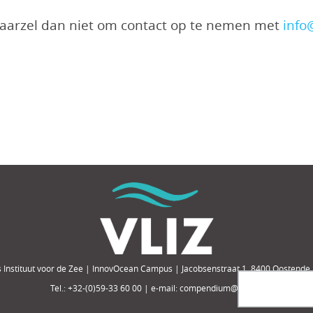
 aarzel dan niet om contact op te nemen met
info
 Instituut voor de Zee | InnovOcean Campus | Jacobsenstraat 1, 8400 Oostende,
Tel.: +32-(0)59-33 60 00 | e-mail: compendium@vliz.be