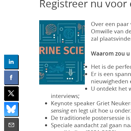
Registreer nu voor
Over een paar 
Omwille van de
zal plaatsvin
Waarom zou u
Het is de perf
Er is een span
nieuwigheden e
U ontdekt het 
interviews;
Keynote speaker Griet Neukerm
sensing
en legt uit hoe u onde
De traditionele postersessie i
Speciale aandacht zal gaan 