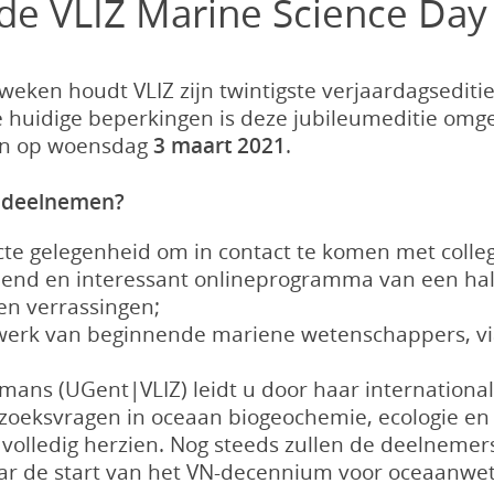
 de VLIZ Marine Science Day
weken houdt VLIZ zijn twintigste verjaardagsediti
 huidige beperkingen is deze jubileumeditie omg
den op woensdag
3 maart 2021
.
 deelnemen?
ecte gelegenheid om in contact te komen met col
nend en interessant onlineprogramma van een ha
n verrassingen;
werk van beginnende mariene wetenschappers, vi
ans (UGent|VLIZ) leidt u door haar international
rzoeksvragen in oceaan biogeochemie, ecologie en
s volledig herzien. Nog steeds zullen de deelnemers
naar de start van het VN-decennium voor oceaan