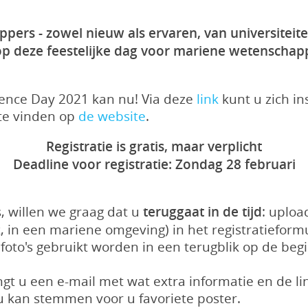
ppers - zowel nieuw als ervaren, van universiteit
op deze feestelijke dag voor mariene wetenschap
cience Day 2021 kan nu! Via deze
link
kunt u zich i
 te vinden op
de website
.
Registratie is gratis, maar verplicht
Deadline voor registratie: Zondag 28 februari
s, willen we graag dat u
teruggaat in de tijd
: uploa
k, in een mariene omgeving) in het registratieform
oto's gebruikt worden in een terugblik op de begi
t u een e-mail met wat extra informatie en de l
u kan stemmen voor u favoriete poster.