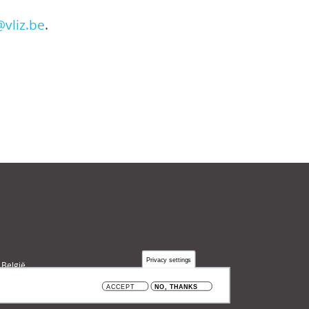
@vliz.be
.
Privacy settings
 België
ACCEPT
NO, THANKS