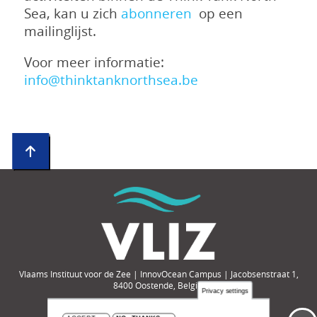
Sea, kan u zich
abonneren
op een
mailinglijst.
Voor meer informatie:
info@thinktanknorthsea.be
Vlaams Instituut voor de Zee | InnovOcean Campus | Jacobsenstraat 1,
8400 Oostende, België
Privacy settings
Tel.: +32-(0)59-33 60 00 | e-mail: compendium@vliz.be