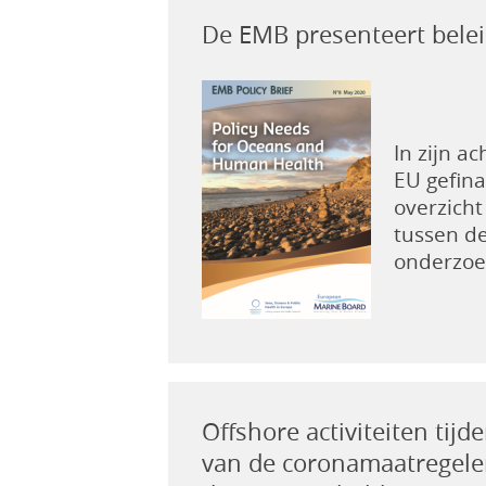
De EMB presenteert bele
In zijn 
EU gefina
overzicht
tussen d
onderzoek
Offshore activiteiten tij
van de coronamaatregelen