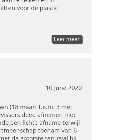
tten voor de plastic
Leer meer
10 June 2020
own (18 maart t.e.m. 3 mei
eevissers deed afnemen met
de een lichte afname terwijl
ze gemeenschap toenam van 6
met de grootste terugval bij