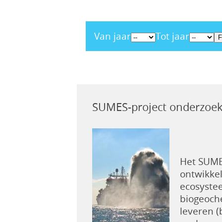
Van jaar
Tot jaar
SUMES-project onderzoek
Het SUME
ontwikke
ecosystee
biogeoch
leveren (