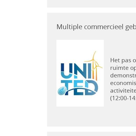
Multiple commercieel geb
Het pas o
ruimte o
demonstr
economis
activitei
(12:00-14