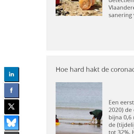
Vlaandere
sanering
Hoe hard hakt de coronacr
Een eerst
2020) de 
bijna 0,6
de (tijde
tot 32%. 