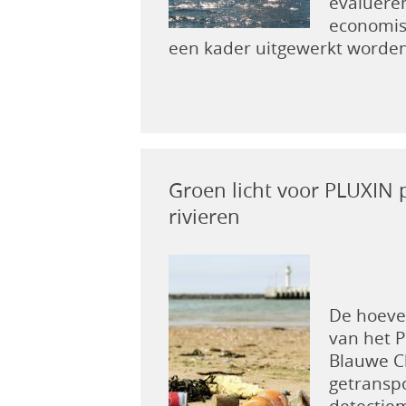
evalueren
economis
een kader uitgewerkt worden
Groen licht voor PLUXIN p
rivieren
De hoevee
van het 
Blauwe Cl
getransp
detectiem