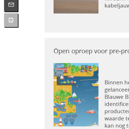
kabeljauw
Open oproep voor pre-pro
Binnen h
gelanceer
Blauwe Bi
identifi
producte
waarde te
kan nog t