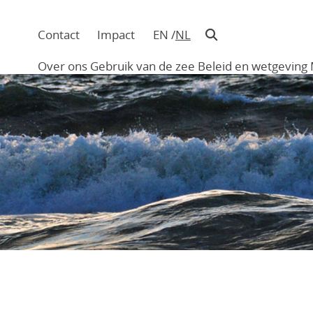
Contact
Impact
EN
NL
Navigatie
in
Over ons
Gebruik van de zee
Beleid en wetgeving
hoofding
Main
navigation