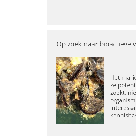
Op zoek naar bioactieve 
Het mari
ze potent
zoekt, ni
organisme
interessa
kennisbas