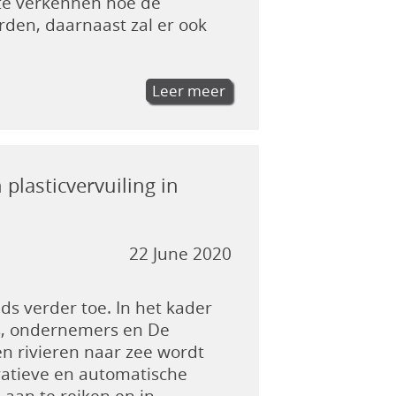
 te verkennen hoe de
den, daarnaast zal er ook
Leer meer
plasticvervuiling in
22 June 2020
ds verder toe. In het kader
s, ondernemers en De
en rivieren naar zee wordt
vatieve en automatische
 aan te reiken en in