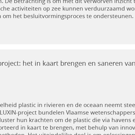
. De betrachting is om met dit verworven inzicht
che activiteiten op zee kunnen verduurzaamd wor
 om het besluitvormingsproces te ondersteunen.
roject: het in kaart brengen en saneren van 
lheid plastic in rivieren en de oceaan neemt stee
PLUXIN-project bundelen Vlaamse wetenschapper
uster hun krachten om de plastic die via havens 
orteerd in kaart te brengen, met behulp van inno
ethoden. Het uiteindelijke doel is om oplossingen