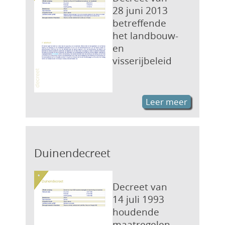
28 juni 2013
betreffende
het landbouw-
en
visserijbeleid
Leer meer
Duinendecreet
Decreet van
14 juli 1993
houdende
maatregelen