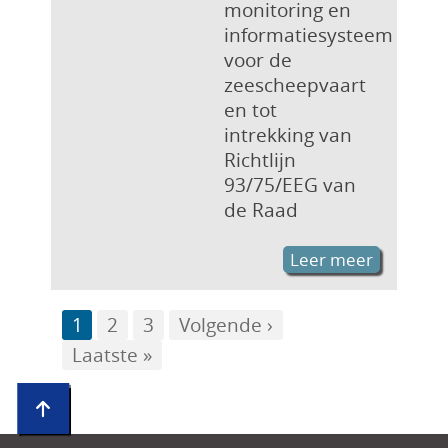
monitoring en
informatiesysteem
voor de
zeescheepvaart
en tot
intrekking van
Richtlijn
93/75/EEG van
de Raad
Leer meer
Page
1
Page
2
Page
3
Volgende
Volgende ›
Paginering
Laatste
Laatste »
pagina
pagina